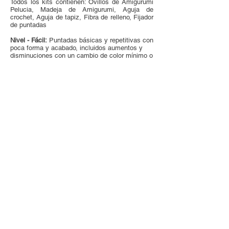
Todos los kits contienen: Ovillos de Amigurumi
Pelucia, Madeja de Amigurumi, Aguja de
crochet, Aguja de tapiz, Fibra de relleno, Fijador
de puntadas
Nivel - Fácil:
Puntadas básicas y repetitivas con
poca forma y acabado, incluidos aumentos y
disminuciones con un cambio de color mínimo o
nulo en secuencias de patrones simples. El
crocheter seguro debe estar familiarizado con
los puntos de costura sencillos y los puntos de
bordado sencillos.
Tips para hacer AMIGURUMIS perfectos:
Mantén la altura indicada en el patrón porque la
cantidad de hilo es para este tamaño. Evite tejer
demasiado flojo haciendo puntos abiertos
porque se supone que la fibra del relleno no
debe aparecer ni salir de los puntos.