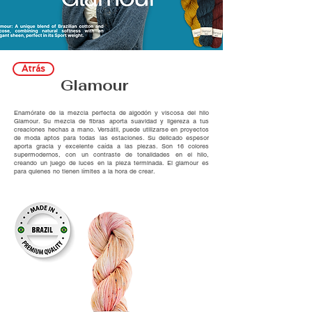
Atrás
Glamour
Enamórate de la mezcla perfecta de algodón y viscosa del hilo
Glamour. Su mezcla de fibras aporta suavidad y ligereza a tus
creaciones hechas a mano. Versátil, puede utilizarse en proyectos
de moda aptos para todas las estaciones. Su delicado espesor
aporta gracia y excelente caída a las piezas. Son 16 colores
supermodernos, con un contraste de tonalidades en el hilo,
creando un juego de luces en la pieza terminada. El glamour es
para quienes no tienen límites a la hora de crear.