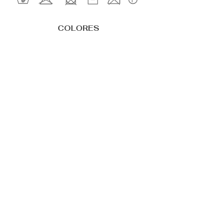
COLORES
8093 - Magical Garden
8367 - Frosted
9099 - Cramberry
9803 - Mulberry