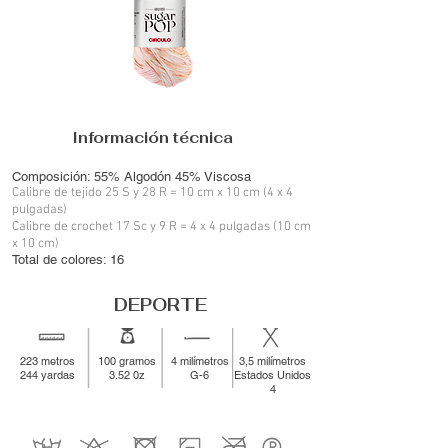
Información técnica
Composición: 55% Algodón 45% Viscosa
Calibre de tejido 25 S y 28 R = 10 cm x 10 cm (4 x 4
pulgadas)
Calibre de crochet 17 Sc y 9 R = 4 x 4 pulgadas (10 cm
x 10 cm)
Total de colores: 16
DEPORTE
223 metros
100 gramos
4 milímetros
3,5 milímetros
244 yardas
3.52 0z
G-6
Estados Unidos
4