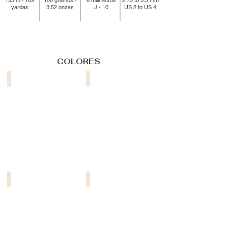
yardas
3,52 onzas
J - 10
US 2 to US 4
COLORES
6313 - Blackberry
7311 - Tobacco
413 - Dark Cheddar
20 - Natural