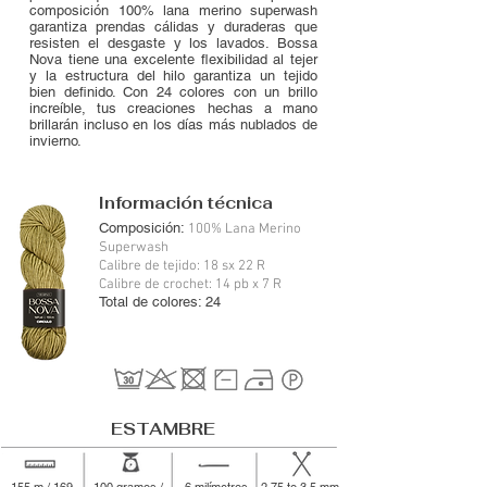
composición 100% lana merino superwash
garantiza prendas cálidas y duraderas que
resisten el desgaste y los lavados. Bossa
Nova tiene una excelente flexibilidad al tejer
y la estructura del hilo garantiza un tejido
bien definido. Con 24 colores con un brillo
increíble, tus creaciones hechas a mano
brillarán incluso en los días más nublados de
invierno.
Información técnica
Composición:
100% Lana Merino
Superwash
Calibre de tejido: 18 sx 22 R
Calibre de crochet: 14 pb x 7 R
Total de colores: 24
ESTAMBRE
155 m / 169
100 gramos /
6 milímetros
2.75 to 3.5 mm